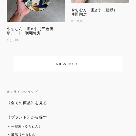
やちむん 皿5寸（藍緑） |
仲間陶房
¥4,070
やちむん 皿6寸（三色唐
草） | 仲間陶房
¥5,280
VIEW MORE
オンラインショップ
《全ての商品》を見る
《ブランド》から探す
一翠窯（やちむん）
勝窯（やちむん）