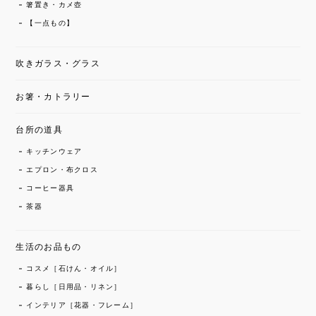
箸置き・カメ壺
【一点もの】
吹きガラス・グラス
お箸・カトラリー
台所の道具
キッチンウェア
エプロン・布クロス
コーヒー器具
茶器
生活のお品もの
コスメ［石けん・オイル］
暮らし［日用品・リネン］
インテリア［花器・フレーム］