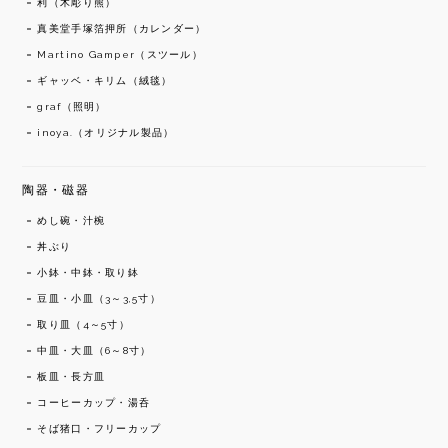
利（木彫り熊）
真美堂手塚箔押所（カレンダー）
Martino Gamper（スツール）
ギャッベ・キリム（絨毯）
graf（照明）
inoya.（オリジナル製品）
陶器・磁器
めし碗・汁椀
丼ぶり
小鉢・中鉢・取り鉢
豆皿・小皿（3～3,5寸）
取り皿（4～5寸）
中皿・大皿（6～8寸）
板皿・長方皿
コーヒーカップ・湯呑
そば猪口・フリーカップ