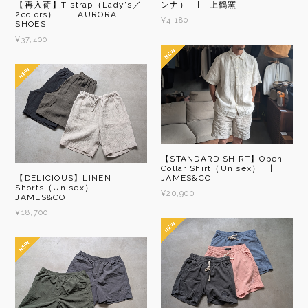
【再入荷】T-strap（Lady's／
ンナ） | 上鶴窯
2colors） | AURORA
¥4,180
SHOES
¥37,400
【STANDARD SHIRT】Open
Collar Shirt（Unisex） |
【DELICIOUS】LINEN
JAMES&CO.
Shorts（Unisex） |
¥20,900
JAMES&CO.
¥18,700