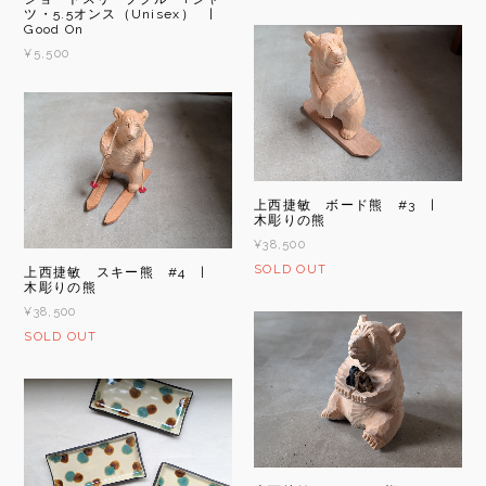
ツ・5.5オンス（Unisex） |
Good On
¥5,500
上西捷敏 ボード熊 #3 |
木彫りの熊
¥38,500
SOLD OUT
上西捷敏 スキー熊 #4 |
木彫りの熊
¥38,500
SOLD OUT