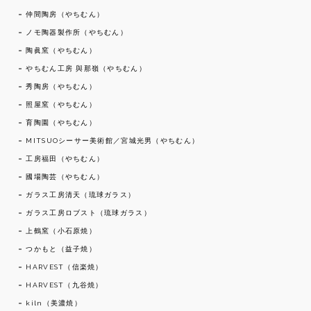
仲間陶房（やちむん）
ノモ陶器製作所（やちむん）
陶眞窯（やちむん）
やちむん工房 與那嶺（やちむん）
秀陶房（やちむん）
照屋窯（やちむん）
育陶園（やちむん）
MITSUOシーサー美術館／宮城光男（やちむん）
工房福田（やちむん）
國場陶芸（やちむん）
ガラス工房清天（琉球ガラス）
ガラス工房ロブスト（琉球ガラス）
上鶴窯（小石原焼）
つかもと（益子焼）
HARVEST（信楽焼）
HARVEST（九谷焼）
kiln（美濃焼）