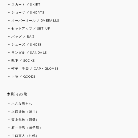
スカート / SKIRT
ショーツ / SHORTS
オーバーオール / OVERALLS
セットアップ / SET UP
バッグ / BAG
シューズ / SHOES
サンダル / SANDALS
靴下 / SOCKS
帽子・手袋 / CAP・GLOVES
小物 / GOODS
木彫りの熊
小さな熊たち
上西捷敏（旭川）
賀上隼敬（洞爺）
石井行男（弟子屈）
川口直人（札幌）