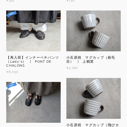
¥350
¥150
【再入荷】インナーペチパンツ
小石原焼 マグカップ（刷毛
（Lady's） | PONT DE
目） | 上鶴窯
CHALONS
¥4,180
¥6,050
小石原焼 マグカップ（飛びカ