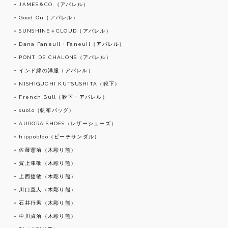
JAMES＆CO.（アパレル）
Good On（アパレル）
SUNSHINE＋CLOUD（アパレル）
Dana Faneuil・Faneuil（アパレル）
PONT DE CHALONS（アパレル）
インド綿の洋服（アパレル）
NISHIGUCHI KUTSUSHITA（靴下）
French Bull（靴下・アパレル）
suolo（帆布バッグ）
AURORA SHOES（レザーシューズ）
hippobloo（ビーチサンダル）
佐藤憲治（木彫り熊）
賀上隼敬（木彫り熊）
上西捷敏（木彫り熊）
川口直人（木彫り熊）
石井行男（木彫り熊）
中川貞治（木彫り熊）