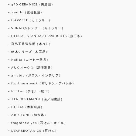
3RD CERAMICS（美濃焼）
zen to（波佐見焼）
HARVEST（カトラリー）
SUNAOカトラリー（カトラリー）
GLOCAL STANDARD PRODUCTS（燕三条）
宮島工芸製作所（木べら）
銘木シリーズ（木工品）
Kalita（コーヒー器具）
AUX オークス（調理道具）
amabro（ガラス・インテリア）
fog linen work（布リネン・アパレル）
kontex（タオル・靴下）
TFA DOSTMANN（温／湿度計）
DETOA（木製玩具）
ARTSTONE（植木鉢）
fragrance yes（石けん・オイル）
LEAF&BOTANICS（石けん）