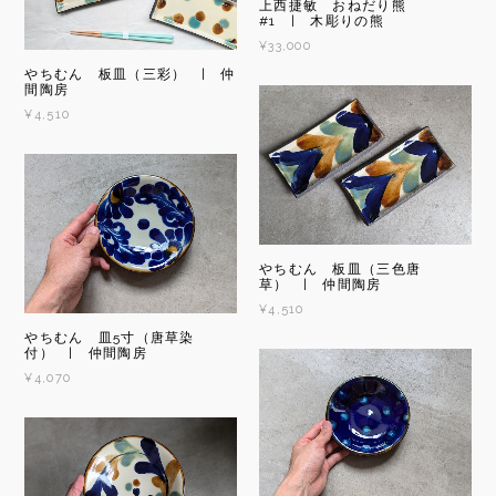
上西捷敏 おねだり熊
#1 | 木彫りの熊
¥33,000
やちむん 板皿（三彩） | 仲
間陶房
¥4,510
やちむん 板皿（三色唐
草） | 仲間陶房
¥4,510
やちむん 皿5寸（唐草染
付） | 仲間陶房
¥4,070