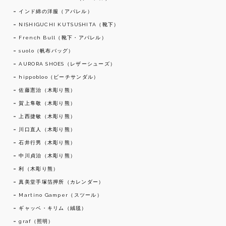
インド綿の洋服（アパレル）
NISHIGUCHI KUTSUSHITA（靴下）
French Bull（靴下・アパレル）
suolo（帆布バッグ）
AURORA SHOES（レザーシューズ）
hippobloo（ビーチサンダル）
佐藤憲治（木彫り熊）
賀上隼敬（木彫り熊）
上西捷敏（木彫り熊）
川口直人（木彫り熊）
石井行男（木彫り熊）
中川貞治（木彫り熊）
利（木彫り熊）
真美堂手塚箔押所（カレンダー）
Martino Gamper（スツール）
ギャッベ・キリム（絨毯）
graf（照明）