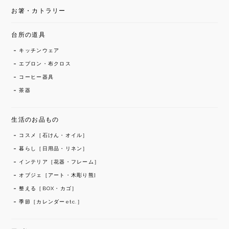
お箸・カトラリー
台所の道具
キッチンウェア
エプロン・布クロス
コーヒー器具
茶器
生活のお品もの
コスメ［石けん・オイル］
暮らし［日用品・リネン］
インテリア［花器・フレーム］
オブジェ［アート・木彫り熊]
整える［BOX・カゴ］
季節［カレンダーetc.］