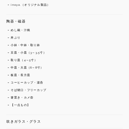
inoya.（オリジナル製品）
陶器・磁器
めし碗・汁椀
丼ぶり
小鉢・中鉢・取り鉢
豆皿・小皿（3～3,5寸）
取り皿（4～5寸）
中皿・大皿（6～8寸）
板皿・長方皿
コーヒーカップ・湯呑
そば猪口・フリーカップ
箸置き・カメ壺
【一点もの】
吹きガラス・グラス