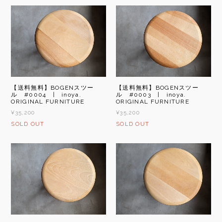
【送料無料】BOGENスツー
【送料無料】BOGENスツー
ル #0004 | inoya.
ル #0003 | inoya.
ORIGINAL FURNITURE
ORIGINAL FURNITURE
¥35,200
¥35,200
SOLD OUT
SOLD OUT