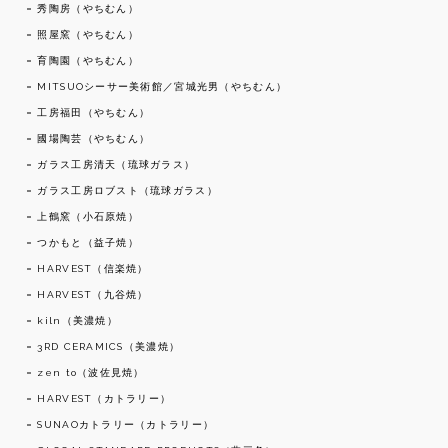
秀陶房（やちむん）
照屋窯（やちむん）
育陶園（やちむん）
MITSUOシーサー美術館／宮城光男（やちむん）
工房福田（やちむん）
國場陶芸（やちむん）
ガラス工房清天（琉球ガラス）
ガラス工房ロブスト（琉球ガラス）
上鶴窯（小石原焼）
つかもと（益子焼）
HARVEST（信楽焼）
HARVEST（九谷焼）
kiln（美濃焼）
3RD CERAMICS（美濃焼）
zen to（波佐見焼）
HARVEST（カトラリー）
SUNAOカトラリー（カトラリー）