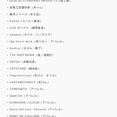
GLOCAL STANDARD PRODUCTS（燕三条）
宮島工芸製作所（木べら）
銘木シリーズ（木工品）
Kalita（コーヒー器具）
AUX オークス（調理道具）
amabro（ガラス・インテリア）
fog linen work（布リネン・アパレル）
kontex（タオル・靴下）
TFA DOSTMANN（温／湿度計）
DETOA（木製玩具）
ARTSTONE（植木鉢）
fragrance yes（石けん・オイル）
LEAF&BOTANICS（石けん）
JAMES＆CO.（アパレル）
Good On（アパレル）
SUNSHINE＋CLOUD（アパレル）
Dana Faneuil・Faneuil（アパレル）
PONT DE CHALONS（アパレル）