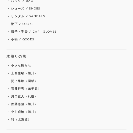
バッグ / BAG
シューズ / SHOES
サンダル / SANDALS
靴下 / SOCKS
帽子・手袋 / CAP・GLOVES
小物 / GOODS
木彫りの熊
小さな熊たち
上西捷敏（旭川）
賀上隼敬（洞爺）
石井行男（弟子屈）
川口直人（札幌）
佐藤憲治（旭川）
中川貞治（旭川）
利（北海道）