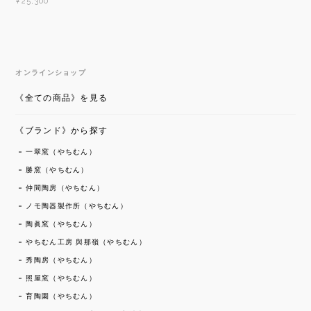
¥25,300
オンラインショップ
《全ての商品》を見る
《ブランド》から探す
一翠窯（やちむん）
勝窯（やちむん）
仲間陶房（やちむん）
ノモ陶器製作所（やちむん）
陶眞窯（やちむん）
やちむん工房 與那嶺（やちむん）
秀陶房（やちむん）
照屋窯（やちむん）
育陶園（やちむん）