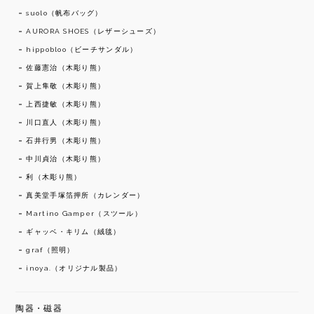
suolo（帆布バッグ）
AURORA SHOES（レザーシューズ）
hippobloo（ビーチサンダル）
佐藤憲治（木彫り熊）
賀上隼敬（木彫り熊）
上西捷敏（木彫り熊）
川口直人（木彫り熊）
石井行男（木彫り熊）
中川貞治（木彫り熊）
利（木彫り熊）
真美堂手塚箔押所（カレンダー）
Martino Gamper（スツール）
ギャッベ・キリム（絨毯）
graf（照明）
inoya.（オリジナル製品）
陶器・磁器