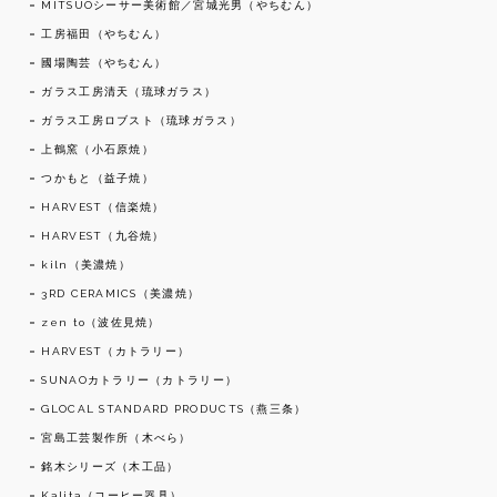
MITSUOシーサー美術館／宮城光男（やちむん）
工房福田（やちむん）
國場陶芸（やちむん）
ガラス工房清天（琉球ガラス）
ガラス工房ロブスト（琉球ガラス）
上鶴窯（小石原焼）
つかもと（益子焼）
HARVEST（信楽焼）
HARVEST（九谷焼）
kiln（美濃焼）
3RD CERAMICS（美濃焼）
zen to（波佐見焼）
HARVEST（カトラリー）
SUNAOカトラリー（カトラリー）
GLOCAL STANDARD PRODUCTS（燕三条）
宮島工芸製作所（木べら）
銘木シリーズ（木工品）
Kalita（コーヒー器具）