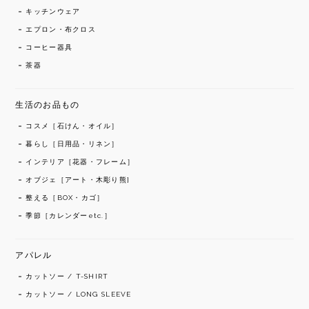
キッチンウェア
エプロン・布クロス
コーヒー器具
茶器
生活のお品もの
コスメ［石けん・オイル］
暮らし［日用品・リネン］
インテリア［花器・フレーム］
オブジェ［アート・木彫り熊]
整える［BOX・カゴ］
季節［カレンダーetc.］
アパレル
カットソー / T-SHIRT
カットソー / LONG SLEEVE