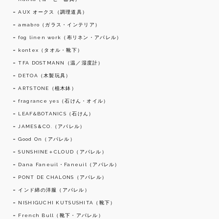
AUX オークス（調理道具）
amabro（ガラス・インテリア）
fog linen work（布リネン・アパレル）
kontex（タオル・靴下）
TFA DOSTMANN（温／湿度計）
DETOA（木製玩具）
ARTSTONE（植木鉢）
fragrance yes（石けん・オイル）
LEAF&BOTANICS（石けん）
JAMES＆CO.（アパレル）
Good On（アパレル）
SUNSHINE＋CLOUD（アパレル）
Dana Faneuil・Faneuil（アパレル）
PONT DE CHALONS（アパレル）
インド綿の洋服（アパレル）
NISHIGUCHI KUTSUSHITA（靴下）
French Bull（靴下・アパレル）