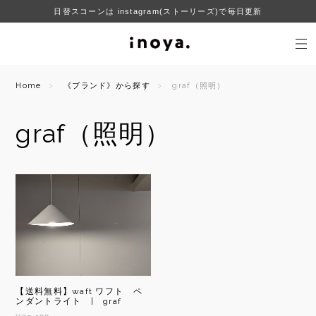
日替スコーンは instagram(ストーリーズ)で毎日更新
Home
《ブランド》から探す
graf（照明）
graf（照明）
【送料無料】waft ワフト ペ
ンダントライト | graf