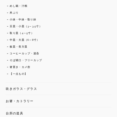
めし碗・汁椀
丼ぶり
小鉢・中鉢・取り鉢
豆皿・小皿（3～3,5寸）
取り皿（4～5寸）
中皿・大皿（6～8寸）
板皿・長方皿
コーヒーカップ・湯呑
そば猪口・フリーカップ
箸置き・カメ壺
【一点もの】
吹きガラス・グラス
お箸・カトラリー
台所の道具