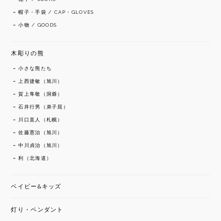
帽子・手袋 / CAP・GLOVES
小物 / GOODS
木彫りの熊
小さな熊たち
上西捷敏（旭川）
賀上隼敬（洞爺）
石井行男（弟子屈）
川口直人（札幌）
佐藤憲治（旭川）
中川貞治（旭川）
利（北海道）
ベイビー&キッズ
灯り・ペンダント