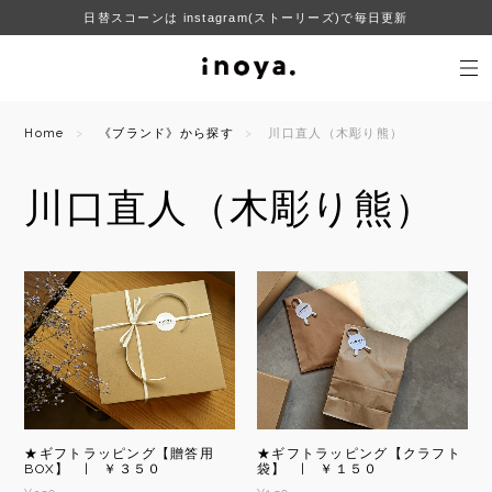
日替スコーンは instagram(ストーリーズ)で毎日更新
Home
《ブランド》から探す
川口直人（木彫り熊）
川口直人（木彫り熊）
★ギフトラッピング【贈答用
★ギフトラッピング【クラフト
BOX】 | ￥３５０
袋】 | ￥１５０