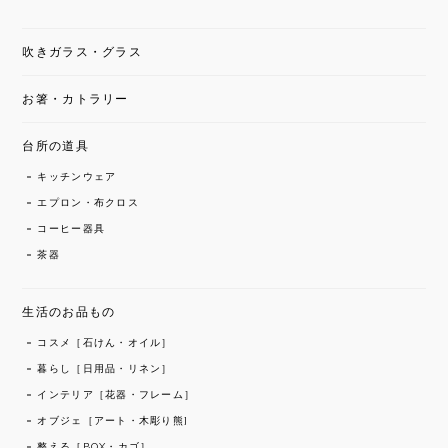
吹きガラス・グラス
お箸・カトラリー
台所の道具
キッチンウェア
エプロン・布クロス
コーヒー器具
茶器
生活のお品もの
コスメ［石けん・オイル］
暮らし［日用品・リネン］
インテリア［花器・フレーム］
オブジェ［アート・木彫り熊]
整える［BOX・カゴ］