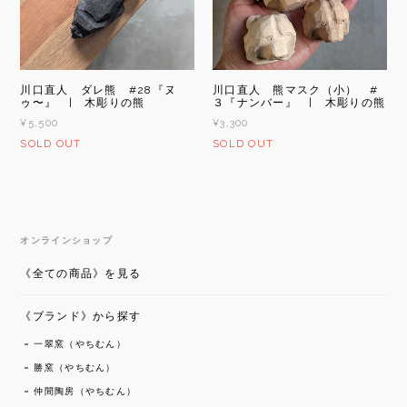
川口直人 ダレ熊 #28『ヌ
川口直人 熊マスク（小） #
ゥ〜』 | 木彫りの熊
３『ナンバー』 | 木彫りの熊
¥5,500
¥3,300
SOLD OUT
SOLD OUT
オンラインショップ
《全ての商品》を見る
《ブランド》から探す
一翠窯（やちむん）
勝窯（やちむん）
仲間陶房（やちむん）