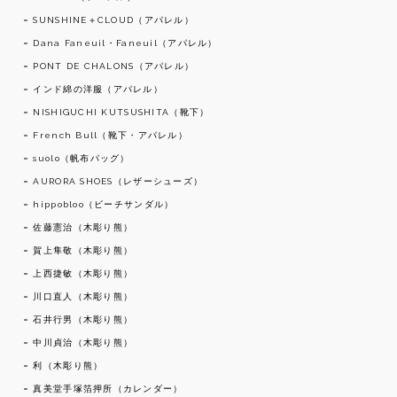
SUNSHINE＋CLOUD（アパレル）
Dana Faneuil・Faneuil（アパレル）
PONT DE CHALONS（アパレル）
インド綿の洋服（アパレル）
NISHIGUCHI KUTSUSHITA（靴下）
French Bull（靴下・アパレル）
suolo（帆布バッグ）
AURORA SHOES（レザーシューズ）
hippobloo（ビーチサンダル）
佐藤憲治（木彫り熊）
賀上隼敬（木彫り熊）
上西捷敏（木彫り熊）
川口直人（木彫り熊）
石井行男（木彫り熊）
中川貞治（木彫り熊）
利（木彫り熊）
真美堂手塚箔押所（カレンダー）