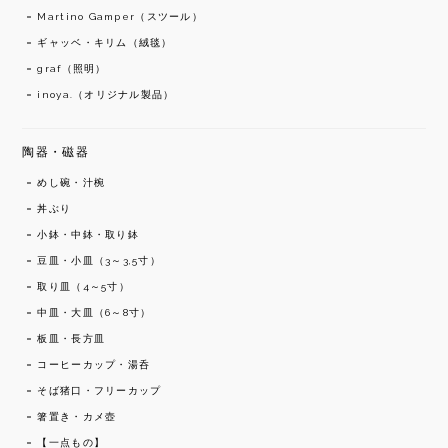
Martino Gamper（スツール）
ギャッベ・キリム（絨毯）
graf（照明）
inoya.（オリジナル製品）
陶器・磁器
めし碗・汁椀
丼ぶり
小鉢・中鉢・取り鉢
豆皿・小皿（3～3,5寸）
取り皿（4～5寸）
中皿・大皿（6～8寸）
板皿・長方皿
コーヒーカップ・湯呑
そば猪口・フリーカップ
箸置き・カメ壺
【一点もの】