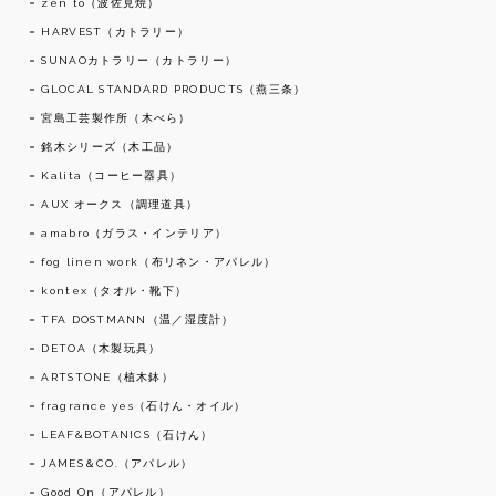
zen to（波佐見焼）
HARVEST（カトラリー）
SUNAOカトラリー（カトラリー）
GLOCAL STANDARD PRODUCTS（燕三条）
宮島工芸製作所（木べら）
銘木シリーズ（木工品）
Kalita（コーヒー器具）
AUX オークス（調理道具）
amabro（ガラス・インテリア）
fog linen work（布リネン・アパレル）
kontex（タオル・靴下）
TFA DOSTMANN（温／湿度計）
DETOA（木製玩具）
ARTSTONE（植木鉢）
fragrance yes（石けん・オイル）
LEAF&BOTANICS（石けん）
JAMES＆CO.（アパレル）
Good On（アパレル）