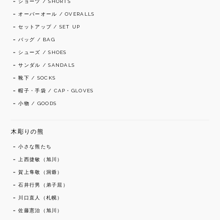
ショーツ / SHORTS
オーバーオール / OVERALLS
セットアップ / SET UP
バッグ / BAG
シューズ / SHOES
サンダル / SANDALS
靴下 / SOCKS
帽子・手袋 / CAP・GLOVES
小物 / GOODS
木彫りの熊
小さな熊たち
上西捷敏（旭川）
賀上隼敬（洞爺）
石井行男（弟子屈）
川口直人（札幌）
佐藤憲治（旭川）