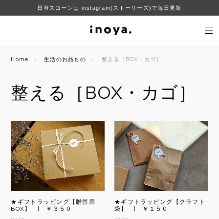
日替スコーンは instagram(ストーリーズ)で毎日更新
Home
生活のお品もの
整える［BOX・カゴ］
整える［BOX・カゴ］
★ギフトラッピング【贈答用
★ギフトラッピング【クラフト
BOX】 | ￥３５０
袋】 | ￥１５０