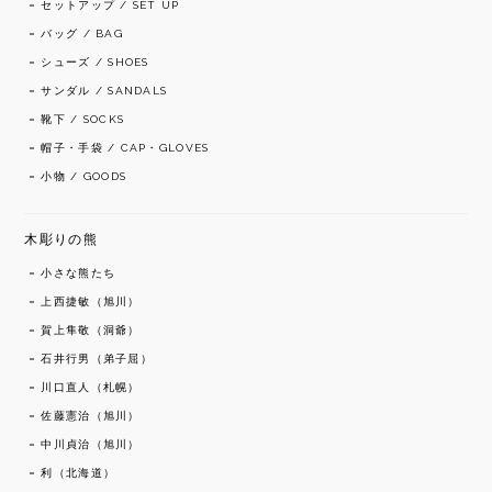
セットアップ / SET UP
バッグ / BAG
シューズ / SHOES
サンダル / SANDALS
靴下 / SOCKS
帽子・手袋 / CAP・GLOVES
小物 / GOODS
木彫りの熊
小さな熊たち
上西捷敏（旭川）
賀上隼敬（洞爺）
石井行男（弟子屈）
川口直人（札幌）
佐藤憲治（旭川）
中川貞治（旭川）
利（北海道）