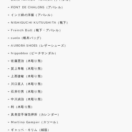
PONT DE CHALONS（アパレル）
インド綿の洋服（アパレル）
NISHIGUCHI KUTSUSHITA（靴下）
French Bull（靴下・アパレル）
suolo（帆布バッグ）
AURORA SHOES（レザーシューズ）
hippobloo（ビーチサンダル）
佐藤憲治（木彫り熊）
賀上隼敬（木彫り熊）
上西捷敏（木彫り熊）
川口直人（木彫り熊）
石井行男（木彫り熊）
中川貞治（木彫り熊）
利（木彫り熊）
真美堂手塚箔押所（カレンダー）
Martino Gamper（スツール）
ギャッベ・キリム（絨毯）