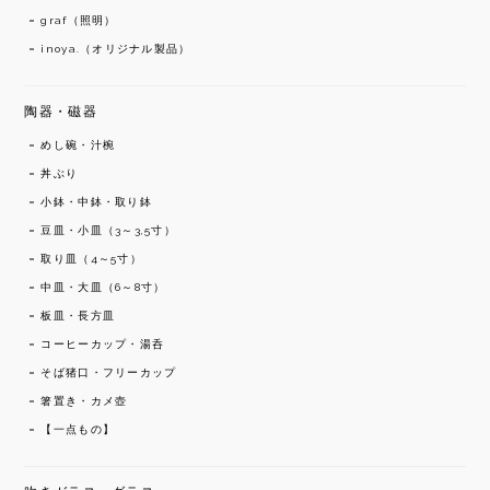
graf（照明）
inoya.（オリジナル製品）
陶器・磁器
めし碗・汁椀
丼ぶり
小鉢・中鉢・取り鉢
豆皿・小皿（3～3,5寸）
取り皿（4～5寸）
中皿・大皿（6～8寸）
板皿・長方皿
コーヒーカップ・湯呑
そば猪口・フリーカップ
箸置き・カメ壺
【一点もの】