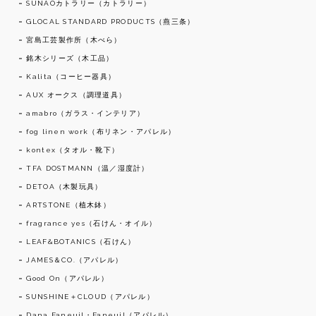
SUNAOカトラリー（カトラリー）
GLOCAL STANDARD PRODUCTS（燕三条）
宮島工芸製作所（木べら）
銘木シリーズ（木工品）
Kalita（コーヒー器具）
AUX オークス（調理道具）
amabro（ガラス・インテリア）
fog linen work（布リネン・アパレル）
kontex（タオル・靴下）
TFA DOSTMANN（温／湿度計）
DETOA（木製玩具）
ARTSTONE（植木鉢）
fragrance yes（石けん・オイル）
LEAF&BOTANICS（石けん）
JAMES＆CO.（アパレル）
Good On（アパレル）
SUNSHINE＋CLOUD（アパレル）
Dana Faneuil・Faneuil（アパレル）