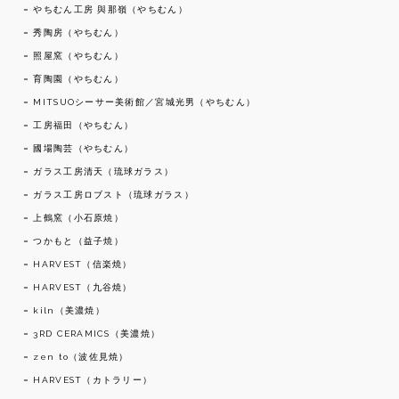
やちむん工房 與那嶺（やちむん）
秀陶房（やちむん）
照屋窯（やちむん）
育陶園（やちむん）
MITSUOシーサー美術館／宮城光男（やちむん）
工房福田（やちむん）
國場陶芸（やちむん）
ガラス工房清天（琉球ガラス）
ガラス工房ロブスト（琉球ガラス）
上鶴窯（小石原焼）
つかもと（益子焼）
HARVEST（信楽焼）
HARVEST（九谷焼）
kiln（美濃焼）
3RD CERAMICS（美濃焼）
zen to（波佐見焼）
HARVEST（カトラリー）