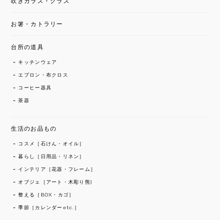
吹きガラス・グラス
お箸・カトラリー
台所の道具
キッチンウェア
エプロン・布クロス
コーヒー器具
茶器
生活のお品もの
コスメ［石けん・オイル］
暮らし［日用品・リネン］
インテリア［花器・フレーム］
オブジェ［アート・木彫り熊]
整える［BOX・カゴ］
季節［カレンダーetc.］