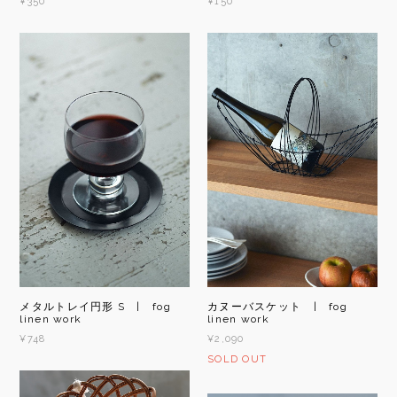
¥350
¥150
メタルトレイ円形 S | fog
カヌーバスケット | fog
linen work
linen work
¥748
¥2,090
SOLD OUT