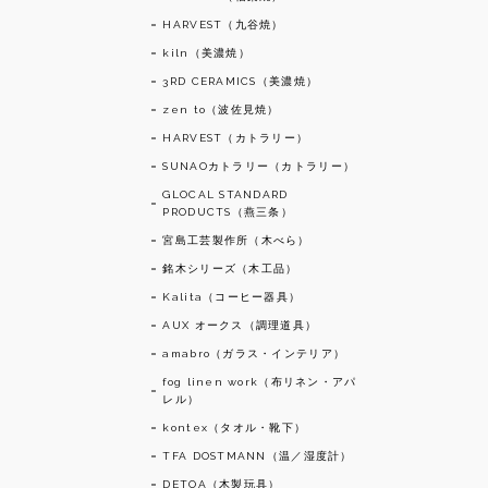
HARVEST（九谷焼）
kiln（美濃焼）
3RD CERAMICS（美濃焼）
zen to（波佐見焼）
HARVEST（カトラリー）
SUNAOカトラリー（カトラリー）
GLOCAL STANDARD
PRODUCTS（燕三条）
宮島工芸製作所（木べら）
銘木シリーズ（木工品）
Kalita（コーヒー器具）
AUX オークス（調理道具）
amabro（ガラス・インテリア）
fog linen work（布リネン・アパ
レル）
kontex（タオル・靴下）
TFA DOSTMANN（温／湿度計）
DETOA（木製玩具）