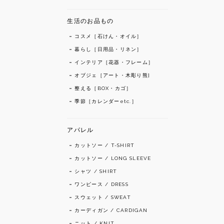
生活のお品もの
コスメ［石けん・オイル］
暮らし［日用品・リネン］
インテリア［花器・フレーム］
オブジェ［アート・木彫り熊]
整える［BOX・カゴ］
季節［カレンダーetc.］
アパレル
カットソー / T-SHIRT
カットソー / LONG SLEEVE
シャツ / SHIRT
ワンピース / DRESS
スウェット / SWEAT
カーディガン / CARDIGAN
ニット / KNIT