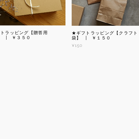
フトラッピング【贈答用
★ギフトラッピング【クラフト
】 | ￥３５０
袋】 | ￥１５０
¥150