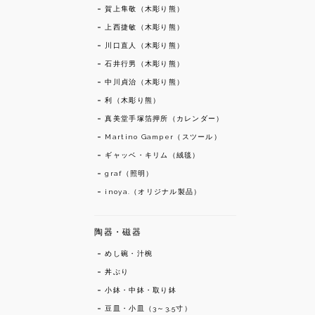
賀上隼敬（木彫り熊）
上西捷敏（木彫り熊）
川口直人（木彫り熊）
石井行男（木彫り熊）
中川貞治（木彫り熊）
利（木彫り熊）
真美堂手塚箔押所（カレンダー）
Martino Gamper（スツール）
ギャッベ・キリム（絨毯）
graf（照明）
inoya.（オリジナル製品）
陶器・磁器
めし碗・汁椀
丼ぶり
小鉢・中鉢・取り鉢
豆皿・小皿（3～3,5寸）