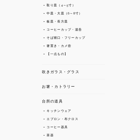
取り皿（4～5寸）
中皿・大皿（6～8寸）
板皿・長方皿
コーヒーカップ・湯呑
そば猪口・フリーカップ
箸置き・カメ壺
【一点もの】
吹きガラス・グラス
お箸・カトラリー
台所の道具
キッチンウェア
エプロン・布クロス
コーヒー器具
茶器