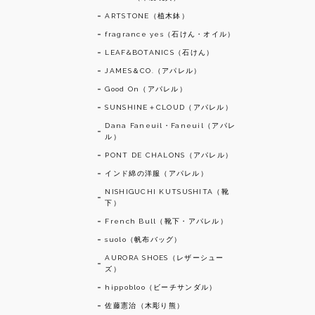
ARTSTONE（植木鉢）
fragrance yes（石けん・オイル）
LEAF&BOTANICS（石けん）
JAMES＆CO.（アパレル）
Good On（アパレル）
SUNSHINE＋CLOUD（アパレル）
Dana Faneuil・Faneuil（アパレ
ル）
PONT DE CHALONS（アパレル）
インド綿の洋服（アパレル）
NISHIGUCHI KUTSUSHITA（靴
下）
French Bull（靴下・アパレル）
suolo（帆布バッグ）
AURORA SHOES（レザーシュー
ズ）
hippobloo（ビーチサンダル）
佐藤憲治（木彫り熊）