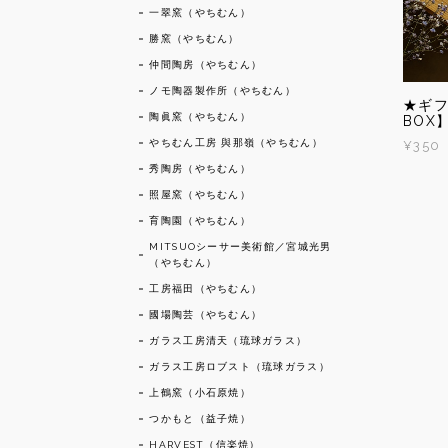
一翠窯（やちむん）
勝窯（やちむん）
仲間陶房（やちむん）
ノモ陶器製作所（やちむん）
★ギ
陶眞窯（やちむん）
BOX
やちむん工房 與那嶺（やちむん）
¥350
秀陶房（やちむん）
照屋窯（やちむん）
育陶園（やちむん）
MITSUOシーサー美術館／宮城光男
（やちむん）
工房福田（やちむん）
國場陶芸（やちむん）
ガラス工房清天（琉球ガラス）
ガラス工房ロブスト（琉球ガラス）
上鶴窯（小石原焼）
つかもと（益子焼）
HARVEST（信楽焼）