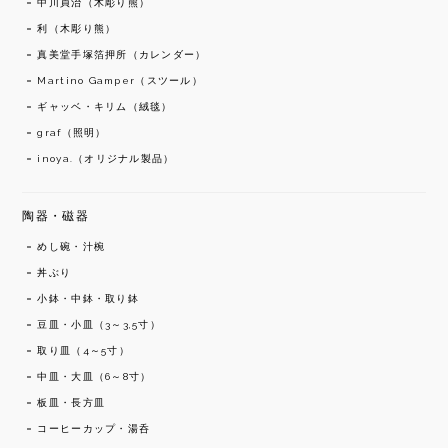
中川貞治（木彫り熊）
利（木彫り熊）
真美堂手塚箔押所（カレンダー）
Martino Gamper（スツール）
ギャッベ・キリム（絨毯）
graf（照明）
inoya.（オリジナル製品）
陶器・磁器
めし碗・汁椀
丼ぶり
小鉢・中鉢・取り鉢
豆皿・小皿（3～3,5寸）
取り皿（4～5寸）
中皿・大皿（6～8寸）
板皿・長方皿
コーヒーカップ・湯呑