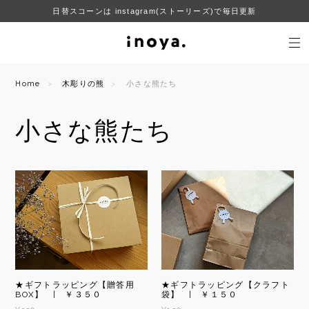
日替スコーンは instagram(ストーリーズ)で毎日更新
Home
木彫りの熊
小さな熊たち
小さな熊たち
★ギフトラッピング【贈答用
★ギフトラッピング【クラフト
BOX】 | ￥３５０
袋】 | ￥１５０