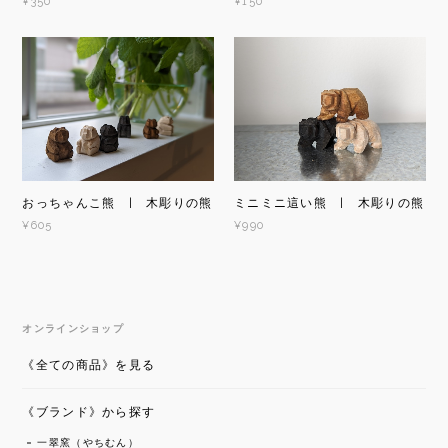
¥350
¥150
ミニミニ這い熊 | 木彫りの熊
おっちゃんこ熊 | 木彫りの熊
¥990
¥605
オンラインショップ
《全ての商品》を見る
《ブランド》から探す
一翠窯（やちむん）