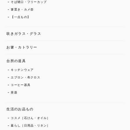
そば猪口・フリーカップ
箸置き・カメ壺
【一点もの】
吹きガラス・グラス
お箸・カトラリー
台所の道具
キッチンウェア
エプロン・布クロス
コーヒー器具
茶器
生活のお品もの
コスメ［石けん・オイル］
暮らし［日用品・リネン］