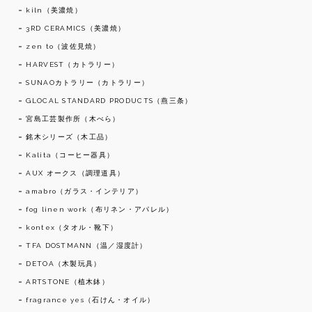
kiln（美濃焼）
3RD CERAMICS（美濃焼）
zen to（波佐見焼）
HARVEST（カトラリー）
SUNAOカトラリー（カトラリー）
GLOCAL STANDARD PRODUCTS（燕三条）
宮島工芸製作所（木べら）
銘木シリーズ（木工品）
Kalita（コーヒー器具）
AUX オークス（調理道具）
amabro（ガラス・インテリア）
fog linen work（布リネン・アパレル）
kontex（タオル・靴下）
TFA DOSTMANN（温／湿度計）
DETOA（木製玩具）
ARTSTONE（植木鉢）
fragrance yes（石けん・オイル）