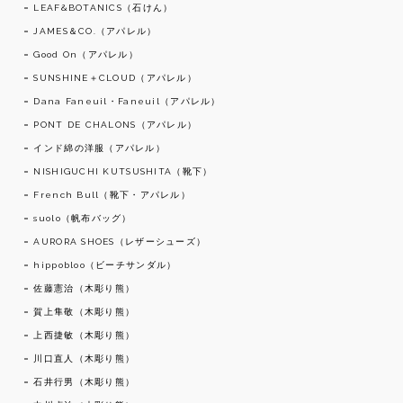
LEAF&BOTANICS（石けん）
JAMES＆CO.（アパレル）
Good On（アパレル）
SUNSHINE＋CLOUD（アパレル）
Dana Faneuil・Faneuil（アパレル）
PONT DE CHALONS（アパレル）
インド綿の洋服（アパレル）
NISHIGUCHI KUTSUSHITA（靴下）
French Bull（靴下・アパレル）
suolo（帆布バッグ）
AURORA SHOES（レザーシューズ）
hippobloo（ビーチサンダル）
佐藤憲治（木彫り熊）
賀上隼敬（木彫り熊）
上西捷敏（木彫り熊）
川口直人（木彫り熊）
石井行男（木彫り熊）