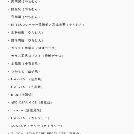
秀陶房（やちむん）
照屋窯（やちむん）
育陶園（やちむん）
MITSUOシーサー美術館／宮城光男（やちむん）
工房福田（やちむん）
國場陶芸（やちむん）
ガラス工房清天（琉球ガラス）
ガラス工房ロブスト（琉球ガラス）
上鶴窯（小石原焼）
つかもと（益子焼）
HARVEST（信楽焼）
HARVEST（九谷焼）
kiln（美濃焼）
3RD CERAMICS（美濃焼）
zen to（波佐見焼）
HARVEST（カトラリー）
SUNAOカトラリー（カトラリー）
GLOCAL STANDARD PRODUCTS（燕三条）