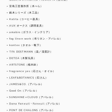
宮島工芸製作所（木べら）
銘木シリーズ（木工品）
Kalita（コーヒー器具）
AUX オークス（調理道具）
amabro（ガラス・インテリア）
fog linen work（布リネン・アパレル）
kontex（タオル・靴下）
TFA DOSTMANN（温／湿度計）
DETOA（木製玩具）
ARTSTONE（植木鉢）
fragrance yes（石けん・オイル）
LEAF&BOTANICS（石けん）
JAMES＆CO.（アパレル）
Good On（アパレル）
SUNSHINE＋CLOUD（アパレル）
Dana Faneuil・Faneuil（アパレル）
PONT DE CHALONS（アパレル）