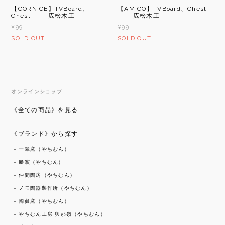
【CORNICE】TVBoard、
【AMICO】TVBoard、Chest
Chest | 広松木工
| 広松木工
¥99
¥99
SOLD OUT
SOLD OUT
オンラインショップ
《全ての商品》を見る
《ブランド》から探す
一翠窯（やちむん）
勝窯（やちむん）
仲間陶房（やちむん）
ノモ陶器製作所（やちむん）
陶眞窯（やちむん）
やちむん工房 與那嶺（やちむん）