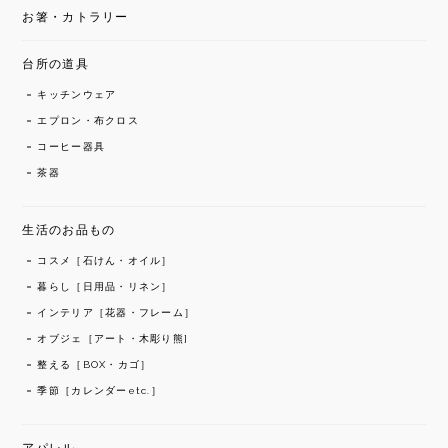
お箸・カトラリー
台所の道具
キッチンウェア
エプロン・布クロス
コーヒー器具
茶器
生活のお品もの
コスメ［石けん・オイル］
暮らし［日用品・リネン］
インテリア［花器・フレーム］
オブジェ［アート・木彫り熊]
整える［BOX・カゴ］
季節［カレンダーetc.］