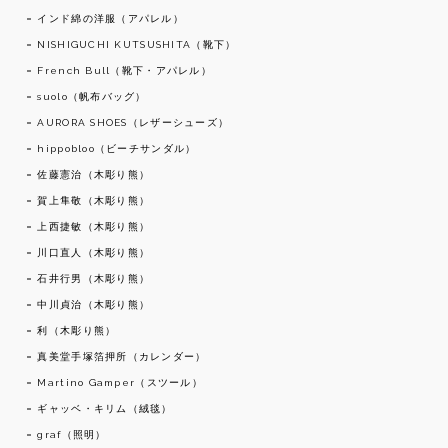
インド綿の洋服（アパレル）
NISHIGUCHI KUTSUSHITA（靴下）
French Bull（靴下・アパレル）
suolo（帆布バッグ）
AURORA SHOES（レザーシューズ）
hippobloo（ビーチサンダル）
佐藤憲治（木彫り熊）
賀上隼敬（木彫り熊）
上西捷敏（木彫り熊）
川口直人（木彫り熊）
石井行男（木彫り熊）
中川貞治（木彫り熊）
利（木彫り熊）
真美堂手塚箔押所（カレンダー）
Martino Gamper（スツール）
ギャッベ・キリム（絨毯）
graf（照明）