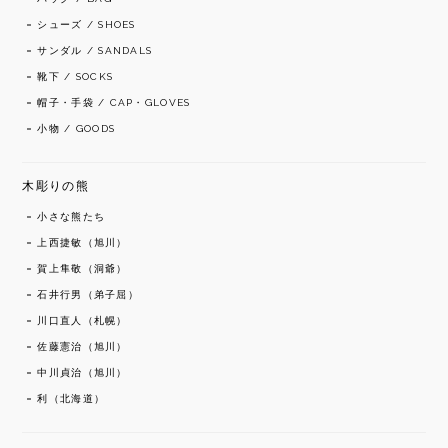
シューズ / SHOES
サンダル / SANDALS
靴下 / SOCKS
帽子・手袋 / CAP・GLOVES
小物 / GOODS
木彫りの熊
小さな熊たち
上西捷敏（旭川）
賀上隼敬（洞爺）
石井行男（弟子屈）
川口直人（札幌）
佐藤憲治（旭川）
中川貞治（旭川）
利（北海道）