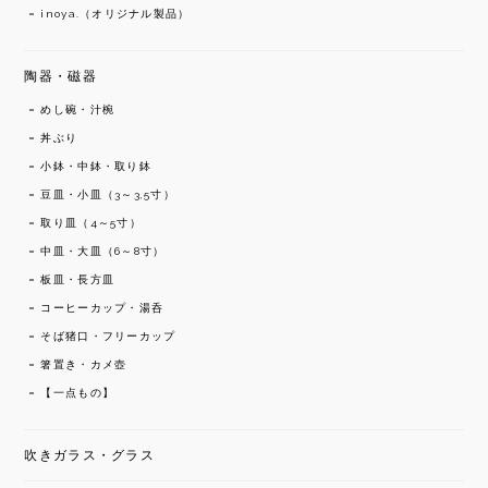
inoya.（オリジナル製品）
陶器・磁器
めし碗・汁椀
丼ぶり
小鉢・中鉢・取り鉢
豆皿・小皿（3～3,5寸）
取り皿（4～5寸）
中皿・大皿（6～8寸）
板皿・長方皿
コーヒーカップ・湯呑
そば猪口・フリーカップ
箸置き・カメ壺
【一点もの】
吹きガラス・グラス