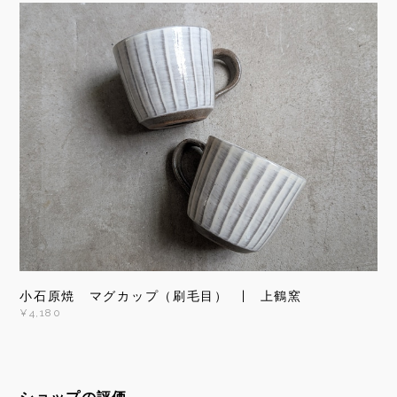
小石原焼 マグカップ（刷毛目） | 上鶴窯
¥4,180