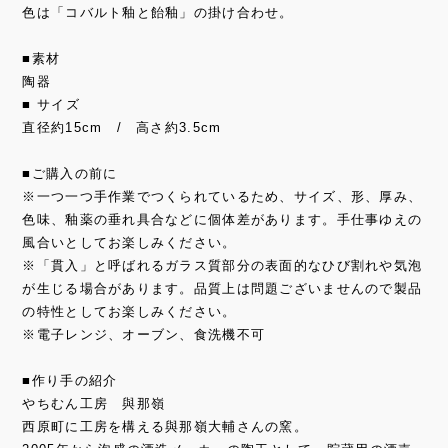
色は「コバルト釉と飴釉」の掛け合わせ。
■素材
陶器
■ サイズ
直径約15cm / 高さ約3.5cm
■ご購入の前に
※一つ一つ手作業でつくられているため、サイズ、形、厚み、
色味、釉薬の垂れ具合などに個体差があります。手仕事ゆえの
風合いとしてお楽しみください。
※「貫入」と呼ばれるガラス質部分の表面的なひび割れや気泡
が生じる場合があります。品質上は問題ございませんので製品
の特性としてお楽しみください。
※電子レンジ、オーブン、食洗機不可
■作り手の紹介
やちむん工房 與那嶺
西原町に工房を構える與那嶺大輔さんの窯。