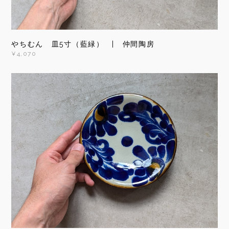
やちむん 皿5寸（藍緑） | 仲間陶房
¥4,070