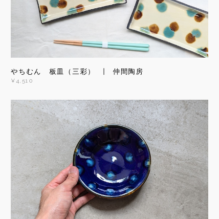
やちむん 板皿（三彩） | 仲間陶房
¥4,510