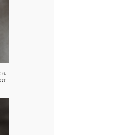
これ
づけ