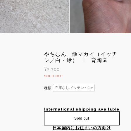
やちむん 飯マカイ（イッチ
ン／白・緑） | 育陶園
¥3,300
SOLD OUT
種類
International shipping available
Sold out
日本国内にお住まいの方向け