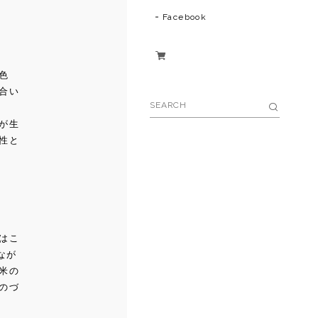
Facebook
色
合い
が生
性と
はこ
なが
米の
のづ