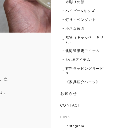
木彫りの熊
ベイビー&キッズ
灯り・ペンダント
小さな家具
敷物（ギャッベ・キリ
ム）
北海道限定アイテム
SALEアイテム
有料ラッピングサービ
ス
。立
《家具紹介ページ》
よ。
お知らせ
CONTACT
LINK
Instagram