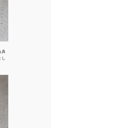
れ具
とし