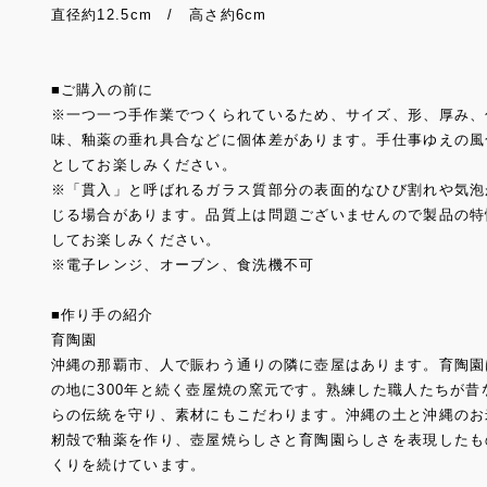
直径約12.5cm / 高さ約6cm
■ご購入の前に
※一つ一つ手作業でつくられているため、サイズ、形、厚み、
味、釉薬の垂れ具合などに個体差があります。手仕事ゆえの風
としてお楽しみください。
※「貫入」と呼ばれるガラス質部分の表面的なひび割れや気泡
じる場合があります。品質上は問題ございませんので製品の特
してお楽しみください。
※電子レンジ、オーブン、食洗機不可
■作り手の紹介
育陶園
沖縄の那覇市、人で賑わう通りの隣に壺屋はあります。育陶園
の地に300年と続く壺屋焼の窯元です。熟練した職人たちが昔
らの伝統を守り、素材にもこだわります。沖縄の土と沖縄のお
籾殻で釉薬を作り、壺屋焼らしさと育陶園らしさを表現したも
くりを続けています。