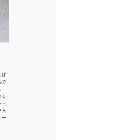
とば
地で
あ
せる
う一
り入
シー