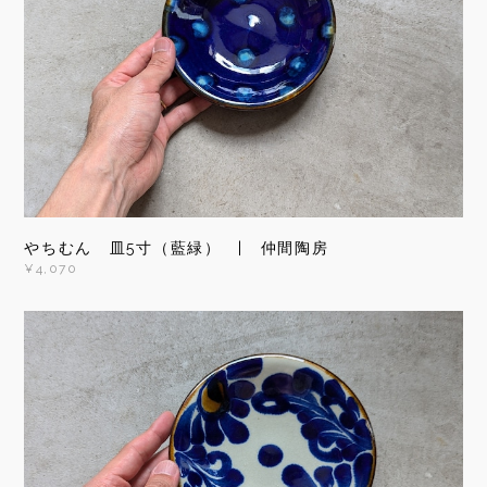
やちむん 皿5寸（藍緑） | 仲間陶房
¥4,070