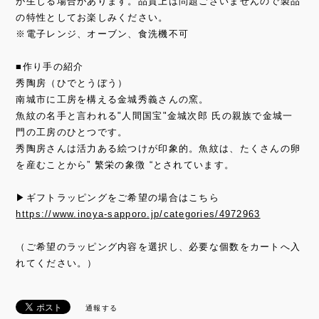
が生じる場合があります。品質上は問題ございませんので製品
の特性としてお楽しみください。
※電子レンジ、オーブン、食洗機不可
■作り手の紹介
秀陶房（ひでとうぼう）
南城市に工房を構える金城秀義さんの窯。
魚紋の名手と言われる"人間国宝"金城次郎 氏の親族で金城一
門の工房のひとつです。
秀陶房さんは活力ある絵つけが印象的。魚紋は、たくさんの卵
を産むことから” 繁栄の象徴 “とされています。
▶ギフトラッピングをご希望の場合はこちら
https://www.inoya-sapporo.jp/categories/4972963
（ご希望のラッピング内容を選択し、必要な個数をカートへ入
れてください。）
通報する