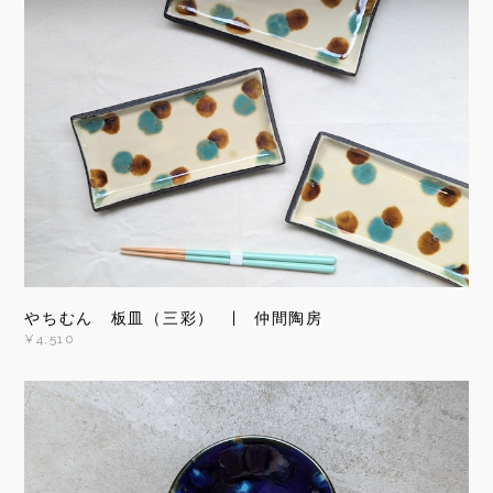
やちむん 板皿（三彩） | 仲間陶房
¥4,510