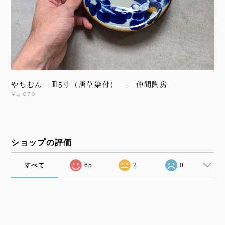
やちむん 皿5寸（唐草染付） | 仲間陶房
¥4,070
ショップの評価
すべて
65
2
0