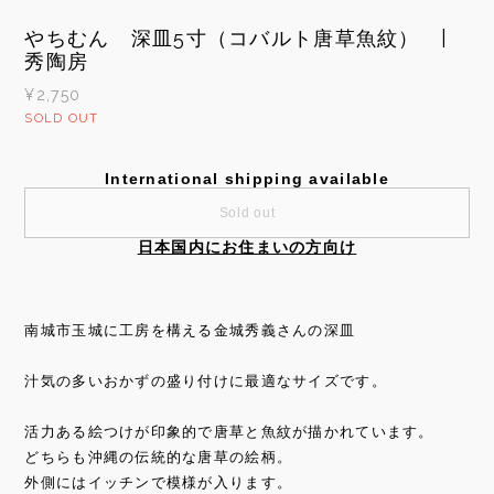
やちむん 深皿5寸（コバルト唐草魚紋） |
秀陶房
¥2,750
SOLD OUT
International shipping available
Sold out
日本国内にお住まいの方向け
南城市玉城に工房を構える金城秀義さんの深皿
汁気の多いおかずの盛り付けに最適なサイズです。
活力ある絵つけが印象的で唐草と魚紋が描かれています。
どちらも沖縄の伝統的な唐草の絵柄。
外側にはイッチンで模様が入ります。