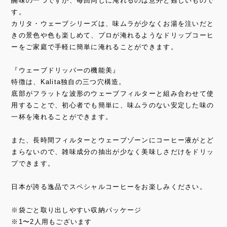
醐味の一つですが、毎回同じに淹れるのは意外と難しいもので
す。
カリタ・ウェーブシリーズは、味ムラが少なくお湯を注いだと
きの景色や色も楽しめて、プロが淹れるようなドリップコーヒ
ーをご家庭で手軽に簡単に淹れることができます。
『ウェーブドリッパーの機能美』
特徴は、Kalita独自の三つ穴構造。
底部がフラットな波形のウェーブフィルターと組み合わせて使
用することで、初心者でも簡単に、味ムラのない安定した味の
一杯を淹れることができます。
また、長時間フィルターとウェーブゾーンにコーヒー液がとど
まらないので、雑味成分の抽出が少なく美味しさだけをドリッ
プできます。
日本が誇る逸品でスペシャルコーヒーをお楽しみください。
※袋ごと取り出しやすい収納パッケージ
※1〜2人用もございます