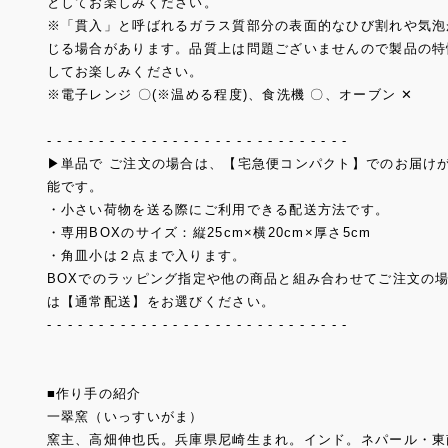
としてお楽しみください。
※「貫入」と呼ばれるガラス質部分の表面的なひび割れや気泡
じる場合があります。品質上は問題ございませんので製品の特
してお楽しみください。
※電子レンジ 〇(※温める程度)、食洗機 〇、オーブン ✕
- - - - - - - - - - - - - - - - - - - - - - - - - - - - -
▶単品で ご注文の場合は、【宅急便コンパクト】でのお届け
能です。
・小さい荷物を送る際にご利用できる配送方法です。
・専用BOXのサイズ：縦25cm×横20cm×厚さ5cm
・角皿小は２点まで入ります。
BOXでのラッピング指定や他の商品と組み合わせてご注文の
は【通常配送】をお選びください。
- - - - - - - - - - - - - - - - - - - - - - - - - - - - -
■作り手の紹介
一翠窯（いっすいがま）
窯主、高畑伸也氏。兵庫県尼崎生まれ。インド。ネパール・東