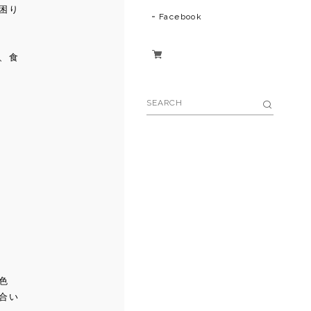
困り
Facebook
、食
色
合い