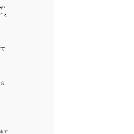
が生
性と
が可
場合
南ア