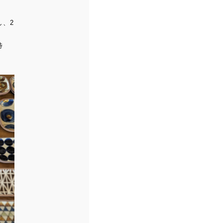
し、2
特