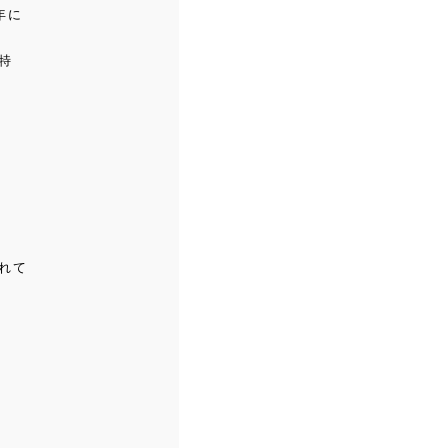
年に
特
れて