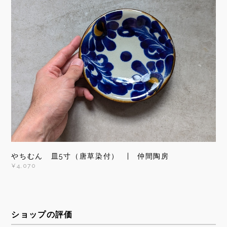
やちむん 皿5寸（唐草染付） | 仲間陶房
¥4,070
ショップの評価