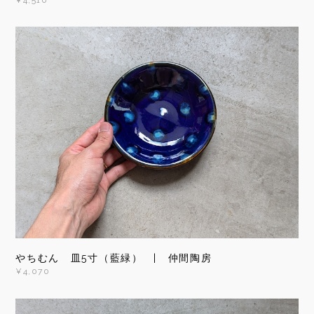
やちむん 皿5寸（藍緑） | 仲間陶房
¥4,070