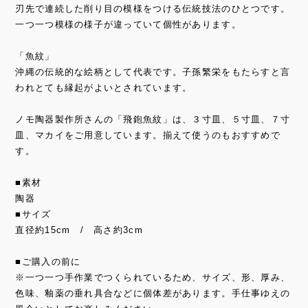
刃先で連続した削り目の模様をつける伝統技法のひとつです。
一つ一つ模様の様子が違っていて個性があります。
「魚紋」
沖縄の伝統的な絵柄として代表です。子孫繁栄をもたらすと言
われとても縁起がよいとされています。
ノモ陶器製作所さんの「飛鉋魚紋」は、３寸皿、５寸皿、７寸
皿、マカイをご用意しています。揃えて使うのもおすすめで
す。
■素材
陶器
■サイズ
直径約15cm / 高さ約3cm
■ご購入の前に
※一つ一つ手作業でつくられているため、サイズ、形、厚み、
色味、釉薬の垂れ具合などに個体差があります。手仕事ゆえの