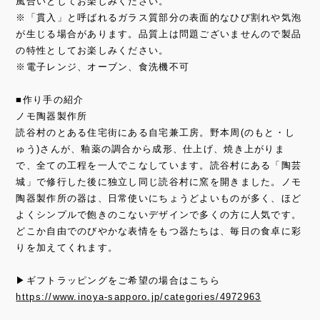
風合いとしてお楽しみください。
※「貫入」と呼ばれるガラス質部分の表面的なひび割れや気泡
が生じる場合があります。品質上は問題ございませんので製品
の特性としてお楽しみください。
※電子レンジ、オーブン、食洗機不可
■作り手の紹介
ノモ陶器製作所
読谷村のとある住宅街にある自宅兼工房。野本周(のもと・し
ゅう)さんが、釉薬の調合から成形、仕上げ、焼き上がりま
で、全ての工程を一人でこなしています。読谷村にある「陶芸
城」で修行した後に独立し同じ読谷村に窯を開きました。ノモ
陶器製作所の器は、日常使いにちょうどよいものが多く、ほど
よくシンプルで飽きのこないデザインで多くの方に人気です。
どこか自由でのびやかな表情をもつ器たちは、毎日の食卓に彩
りを加えてくれます。
▶ギフトラッピングをご希望の場合はこちら
https://www.inoya-sapporo.jp/categories/4972963