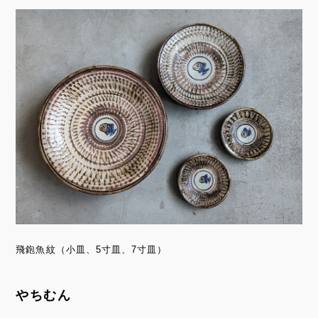
飛鉋魚紋（小皿、5寸皿、7寸皿）
やちむん