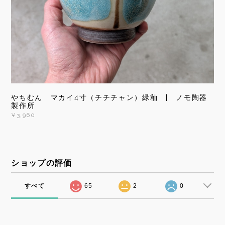
やちむん マカイ4寸（チチチャン）緑釉 | ノモ陶器
製作所
¥3,960
ショップの評価
すべて
65
2
0