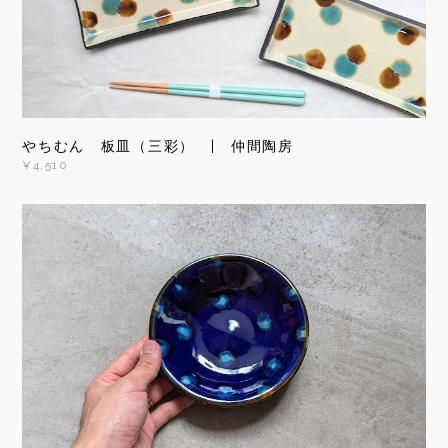
やちむん 板皿（三彩） | 仲間陶房
¥4,510