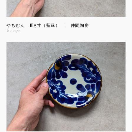
やちむん 皿5寸（藍緑） | 仲間陶房
¥4,070