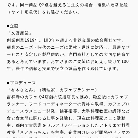
です。同一商品で2点を超えるご注文の場合、複数の通常配送
（ヤマト宅急便）をお選びください。
■企画
「久野産業」
創業創業1919年。100年を超える非鉄金属の総合商社です。
顧客のニーズ・時代のニーズに柔軟・迅速に対応し、最適なサ
ービスと安定した製品供給が、専門商社としての大切な使命で
あると考えています。お客さまのご要望にお応えし続けて100
年。長年の信頼と実績で役立つ製品を作り続けています。
■プロデュース
「柚木さとみ」（料理家、カフェプランナー）
吉祥寺のカフェで4店舗の統括店長を務め、独立後はカフェプ
ランナー、フードコーディネーターの資格を取得。カフェプロ
デュースやメニュー開発、接客指導、大手料理教室の講師など
食と食空間に関わる仕事を経験し、現在は料理家として活動
中。都内で古民家をセルフリノベーションしたアトリエで料理
教室『さときっちん』を主宰。企業向けレシピ開発やドラマの