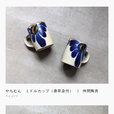
やちむん ミドルカップ（唐草染付） | 仲間陶房
¥4,400