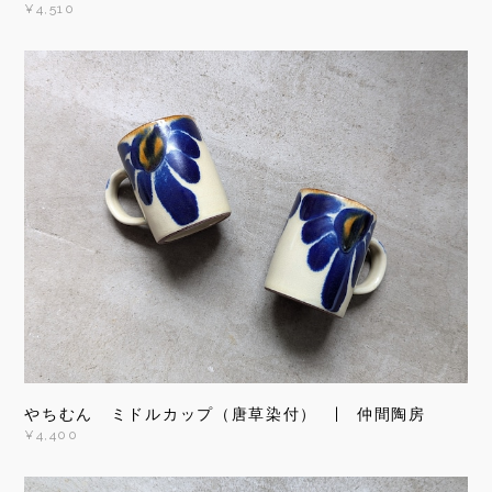
¥4,510
やちむん ミドルカップ（唐草染付） | 仲間陶房
¥4,400