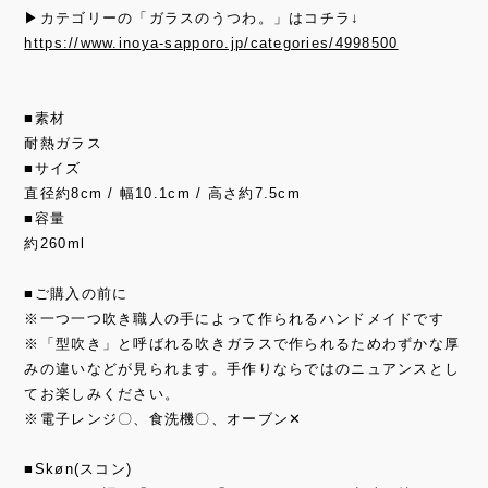
▶カテゴリーの「ガラスのうつわ。」はコチラ↓
https://www.inoya-sapporo.jp/categories/4998500
■素材
耐熱ガラス
■サイズ
直径約8cm / 幅10.1cm / 高さ約7.5cm
■容量
約260ml
■ご購入の前に
※一つ一つ吹き職人の手によって作られるハンドメイドです
※「型吹き」と呼ばれる吹きガラスで作られるためわずかな厚
みの違いなどが見られます。手作りならではのニュアンスとし
てお楽しみください。
※電子レンジ〇、食洗機〇、オーブン✕
■Skøn(スコン)