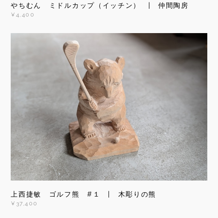
やちむん ミドルカップ（イッチン） | 仲間陶房
¥4,400
上西捷敏 ゴルフ熊 #１ | 木彫りの熊
¥37,400