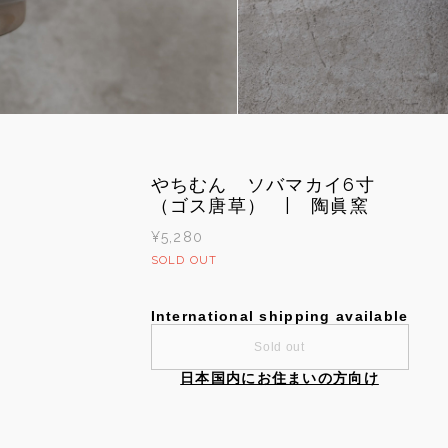
やちむん ソバマカイ6寸
（ゴス唐草） | 陶眞窯
¥5,280
SOLD OUT
International shipping available
Sold out
日本国内にお住まいの方向け