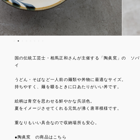
国の伝統工芸士・相馬正和さんが主催する「陶眞窯」の ソバ
イ
うどん・そばなど一人前の麺類や丼物に最適なサイズ。
持ちやすく、麺を啜るときに口あたりがいい丼です。
絵柄は青空を思わせる鮮やかな呉須色。
夏をイメージさせてくれる元気が沸く唐草模様です。
重なりもいい具合なので収納場所も安心。
●陶眞窯 の商品はこちら