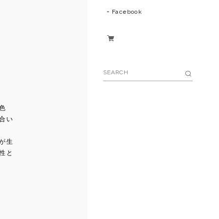
Facebook
色
合い
が生
性と