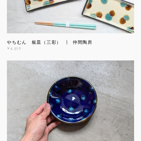
やちむん 板皿（三彩） | 仲間陶房
¥4,510