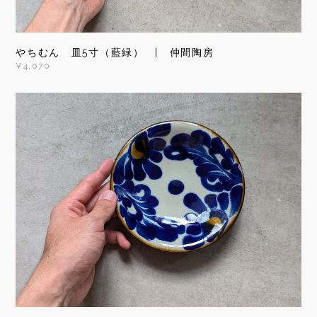
やちむん 皿5寸（藍緑） | 仲間陶房
¥4,070