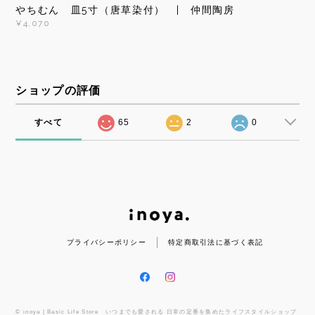
やちむん 皿5寸（唐草染付） | 仲間陶房
¥4,070
ショップの評価
すべて
65
2
0
プライバシーポリシー
特定商取引法に基づく表記
© inoya | Basic Life Store いつまでも愛される 日常の定番を集めたライフスタイルショップ