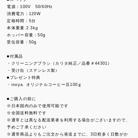
電源：100V 50/60Hz
消費電力：120W
定格時間：5分
本体重量:2.3kg
ホッパー容量：50g
受缶容量：50g
■付属品
・クリーニングブラシ（カリタ純正／品番＃44301）
・受け缶（ステンレス製）
■プレゼント特典
・inoya. オリジナルコーヒー豆100ｇ
■ご購入の前に
※日本国内のみで使用可能です
※全国送料無料です
※通常とは異なる配送業者を利用する場合がございますので、
予めご了承ください
※通常商品よりもご注文から発送までに、3日程多く日数がか