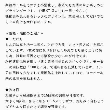
業務用ミルをそのまま小型化し、家庭でもお店の味が楽しめる
グラインダーです。（NEXT Gよりも一回り小さい）
機能美を思わせるシックなデザインは、業務用としてだけでな
くご家庭でも大好評のモデル。
～性能・機能のご紹介～
◆こだわり
ミル刃は豆を均一に挽くことができる「カット刃方式」を採用
しています。2枚の盤に取り付けたミル刃で切り裂くように挽
く為、雑味の原因となる微粉が少ないのが特徴です。
粉砕速度は家庭用より速く業務用並みのスペックです。モータ
ーの回転数は「100ｇ／分」で運転音を低減しています。ミル
刃の回転を少なくして摩擦熱を抑制しているので、コーヒー本
来の風味を損ねません。
◆挽き目
粗挽きから極細挽きまで15段階の調整が可能です。
大きく8段階、さらに細かく0.5メモリずつ、お好みに合わせて
ダイヤルを回すだけで調整が可能です。