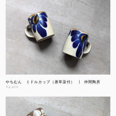
やちむん ミドルカップ（唐草染付） | 仲間陶房
¥4,400