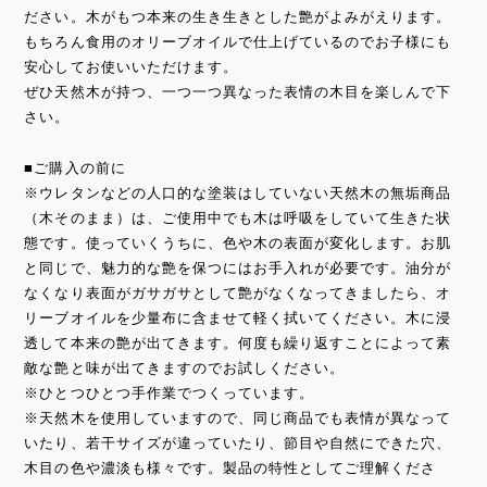
ださい。木がもつ本来の生き生きとした艶がよみがえります。
もちろん食用のオリーブオイルで仕上げているのでお子様にも
安心してお使いいただけます。
ぜひ天然木が持つ、一つ一つ異なった表情の木目を楽しんで下
さい。
■ご購入の前に
※ウレタンなどの人口的な塗装はしていない天然木の無垢商品
（木そのまま）は、ご使用中でも木は呼吸をしていて生きた状
態です。使っていくうちに、色や木の表面が変化します。お肌
と同じで、魅力的な艶を保つにはお手入れが必要です。油分が
なくなり表面がガサガサとして艶がなくなってきましたら、オ
リーブオイルを少量布に含ませて軽く拭いてください。木に浸
透して本来の艶が出てきます。何度も繰り返すことによって素
敵な艶と味が出てきますのでお試しください。
※ひとつひとつ手作業でつくっています。
※天然木を使用していますので、同じ商品でも表情が異なって
いたり、若干サイズが違っていたり、節目や自然にできた穴、
木目の色や濃淡も様々です。製品の特性としてご理解くださ