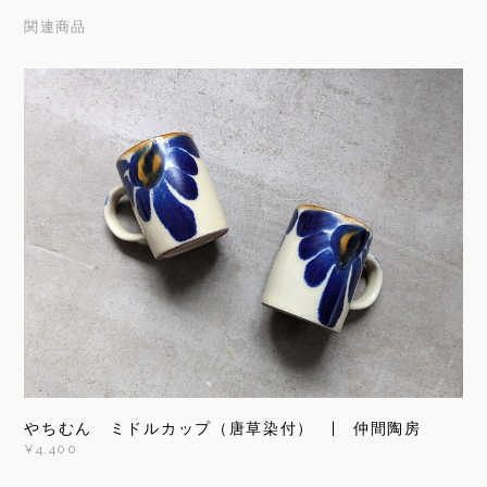
関連商品
やちむん ミドルカップ（唐草染付） | 仲間陶房
¥4,400