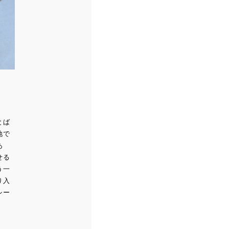
とば
地で
あ
せる
う一
り入
シー