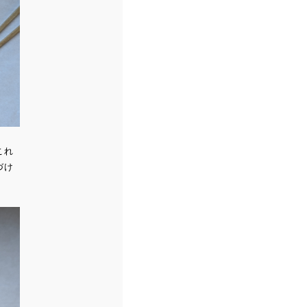
これ
づけ