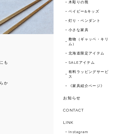
木彫りの熊
ベイビー&キッズ
灯り・ペンダント
小さな家具
敷物（ギャッベ・キリ
ム）
北海道限定アイテム
にも
SALEアイテム
有料ラッピングサービ
ス
らか
《家具紹介ページ》
お知らせ
CONTACT
LINK
Instagram