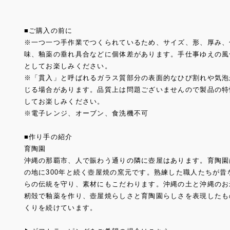
■ご購入の前に
※一つ一つ手作業でつくられているため、サイズ、形、厚み、
味、釉薬の垂れ具合などに個体差があります。手仕事ゆえの風
としてお楽しみください。
※「貫入」と呼ばれるガラス質部分の表面的なひび割れや気泡
じる場合があります。品質上は問題ございませんので製品の特
してお楽しみください。
※電子レンジ、オーブン、食洗機不可
■作り手の紹介
育陶園
沖縄の那覇市、人で賑わう通りの隣に壺屋はあります。育陶園
の地に300年と続く壺屋焼の窯元です。熟練した職人たちが昔
らの伝統を守り、素材にもこだわります。沖縄の土と沖縄のお
籾殻で釉薬を作り、壺屋焼らしさと育陶園らしさを表現したも
くりを続けています。