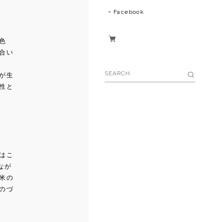
Facebook
色
合い
が生
性と
はこ
なが
米の
のづ