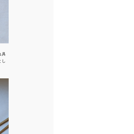
れ具
とし