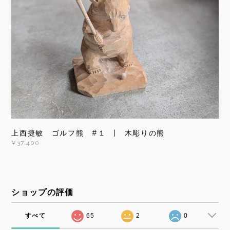
上西捷敏 ゴルフ熊 #１ | 木彫りの熊
¥37,400
ショップの評価
すべて
65
2
0