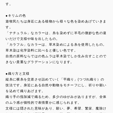
す。
●キリムの色
遊牧民たちは身近にある植物から様々な色を染めあげていきま
す。
「ナチュラル」なカラーは、糸を染めずに羊毛の微妙な色の違
いだけで文様や味を出したもの。
「カラフル」なカラーは、草木染めによる糸を使用したもの。
草木染は化学染料に比べると優しい色です。
自然の原料ならではの色ムラは草木染でしか生み出すことので
きない貴重なグラデーションになります。
●織り方と文様
縦糸に横糸を交差させ詰めていく「平織り」(つづれ織り）の
技法です。身近にある自然や動物をモチーフにし、祈りや願い
を込めて織りあげます。
織り手の指加減で織るため、多少のゆがみがありますが、全体
のムラ感が個性的で表情豊かに感じられます。
文様には隠された意味があり、願い、夢、希望、繁栄、魔除け