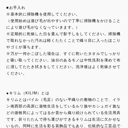
■お手入れ
※基本的に掃除機を使用してください。
（使用始めは遊び毛が出やすいので丁寧に掃除機をかけること
により遊び毛がなくなっていきます。）
※定期的に乾燥した日を選んで影干しをしてください。掃除機
で取れなかった汚れは軽くたたくことで織り目に入ったほこり
やゴミが落ちます。
※万が一何かこぼした場合は、すぐに乾いたタオルでしっかり
と吸い取ってください。油分のあるモノは中性洗剤を薄めて布
に浸してたたき拭きをしてください。洗浄後はよく乾燥させて
ください。
●キリム（KILIM）とは
キリムとはパイル（毛足）のない平織りの敷物のことで、イラ
ン南西部の高原に遊牧生活をしているルリ族やカシュガイ族な
どの遊牧民によってはるか昔から織り続けられている生活用具
です。折りたたんで持ち運びができるキリムは生活に欠かせな
いもの。同時に生活を彩る装飾品でもあり、伝統的な工芸品で