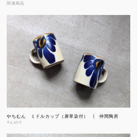
関連商品
やちむん ミドルカップ（唐草染付） | 仲間陶房
¥4,400