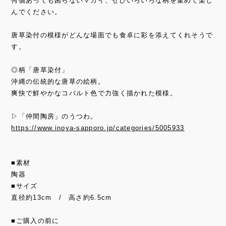
何個あっても困らないマカイ、ぜひいろいろな柄を集めて楽し
んでください。
唐草染付の模様がどんな場面でも食卓に彩を添えてくれそうで
す。
◎柄「唐草染付」
沖縄の伝統的な唐草の絵柄。
爽快で鮮やかなコバルト色で力強く描かれた模様。
▷「仲間陶房」のうつわ。
https://www.inoya-sapporo.jp/categories/5005933
■素材
陶器
■サイズ
直径約13cm / 高さ約6.5cm
■ご購入の前に