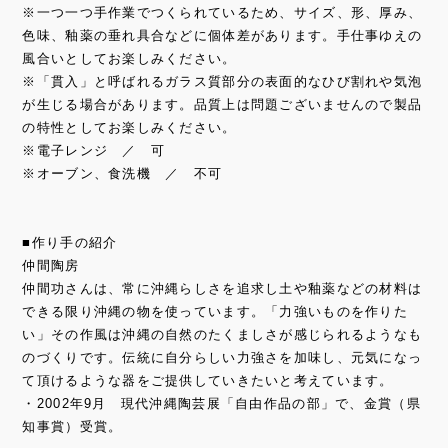
※一つ一つ手作業でつくられているため、サイズ、形、厚み、
色味、釉薬の垂れ具合などに個体差があります。手仕事ゆえの
風合いとしてお楽しみください。
※「貫入」と呼ばれるガラス質部分の表面的なひび割れや気泡
が生じる場合があります。品質上は問題ございませんので製品
の特性としてお楽しみください。
※電子レンジ ／ 可
※オーブン、食洗機 ／ 不可
■作り手の紹介
仲間陶房
仲間功さんは、常に沖縄らしさを追求し土や釉薬などの材料は
できる限り沖縄の物を使っています。「力強いものを作りた
い」その作風は沖縄の自然のたくましさが感じられるようなも
のづくりです。伝統に自分らしい力強さを加味し、元気になっ
て頂けるような器をご提供していきたいと考えています。
・2002年9月 現代沖縄陶芸展「自由作品の部」で、金賞（県
知事賞）受賞。