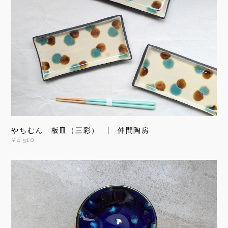
やちむん 板皿（三彩） | 仲間陶房
¥4,510