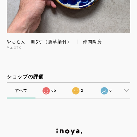
やちむん 皿5寸（唐草染付） | 仲間陶房
¥4,070
ショップの評価
すべて
65
2
0