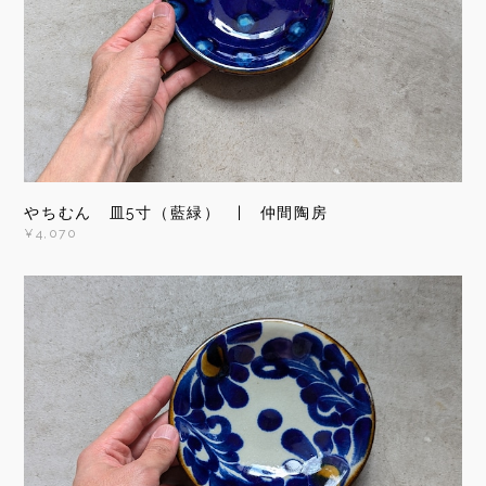
やちむん 皿5寸（藍緑） | 仲間陶房
¥4,070