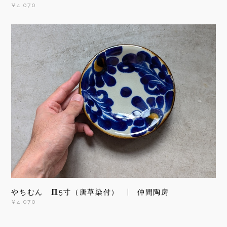
¥4,070
やちむん 皿5寸（唐草染付） | 仲間陶房
¥4,070