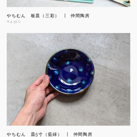
やちむん 板皿（三彩） | 仲間陶房
¥4,510
やちむん 皿5寸（藍緑） | 仲間陶房