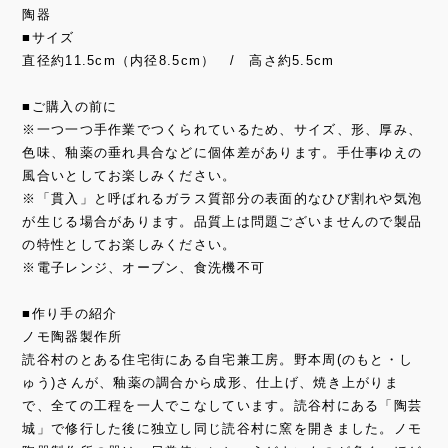
陶器
■サイズ
直径約11.5cm（内径8.5cm） / 高さ約5.5cm
■ご購入の前に
※一つ一つ手作業でつくられているため、サイズ、形、厚み、
色味、釉薬の垂れ具合などに個体差があります。手仕事ゆえの
風合いとしてお楽しみください。
※「貫入」と呼ばれるガラス質部分の表面的なひび割れや気泡
が生じる場合があります。品質上は問題ございませんので製品
の特性としてお楽しみください。
※電子レンジ、オーブン、食洗機不可
■作り手の紹介
ノモ陶器製作所
読谷村のとある住宅街にある自宅兼工房。野本周(のもと・し
ゅう)さんが、釉薬の調合から成形、仕上げ、焼き上がりま
で、全ての工程を一人でこなしています。読谷村にある「陶芸
城」で修行した後に独立し同じ読谷村に窯を開きました。ノモ