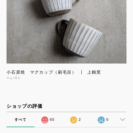
小石原焼 マグカップ（刷毛目） | 上鶴窯
¥4,180
ショップの評価
すべて
65
2
0