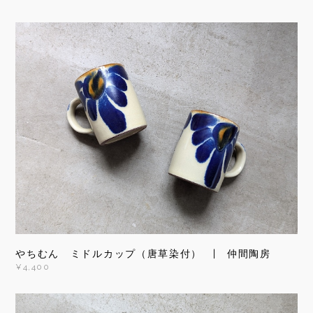
やちむん ミドルカップ（唐草染付） | 仲間陶房
¥4,400