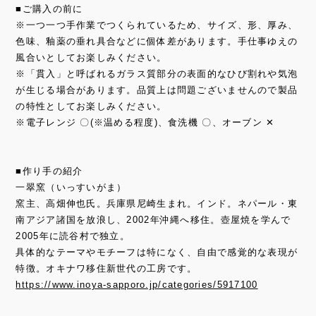
■ご購入の前に
※一つ一つ手作業でつくられているため、サイズ、形、厚み、
色味、釉薬の垂れ具合などに個体差があります。手仕事ゆえの
風合いとしてお楽しみください。
※「貫入」と呼ばれるガラス質部分の表面的なひび割れや気泡
が生じる場合があります。品質上は問題ございませんので製品
の特性としてお楽しみください。
※電子レンジ 〇(※温める程度)、食洗機 〇、オーブン ✕
■作り手の紹介
一翠窯（いっすいがま）
窯主、高畑伸也氏。兵庫県尼崎生まれ。インド。ネパール・東
南アジア諸国を放浪し、2002年沖縄へ移住。壺屋焼を学んで
2005年に読谷村で独立。
具体的なテーマやモチーフは特になく、自由で感覚的な表現が
特徴。オキナワ移住新世代の工房です。
https://www.inoya-sapporo.jp/categories/5917100