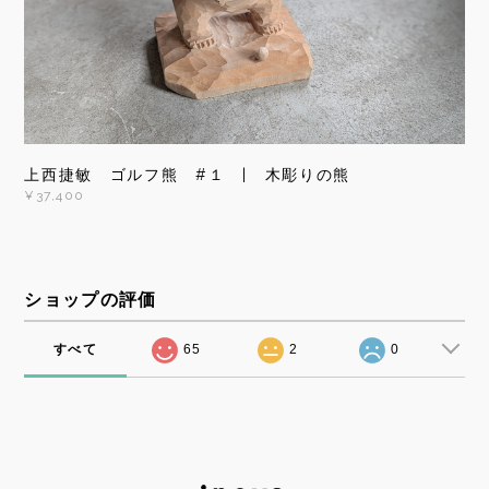
上西捷敏 ゴルフ熊 #１ | 木彫りの熊
¥37,400
ショップの評価
すべて
65
2
0